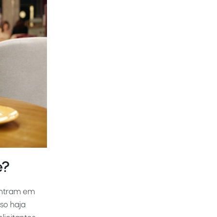
e?
entram em
so haja