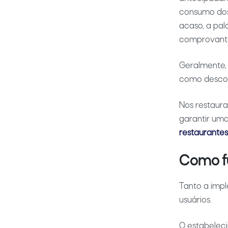
consumo dos 
acaso, a pal
comprovant
Geralmente, 
como descon
Nos restaur
garantir uma
restaurante
Como fu
Tanto a impl
usuários.
O estabelec