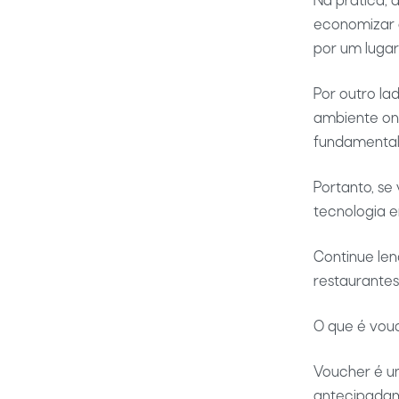
Na prática, 
economizar 
por um lugar
Por outro la
ambiente on-
fundamental
Portanto, se
tecnologia 
Continue len
restaurantes
O que é vou
Voucher é u
antecipadam