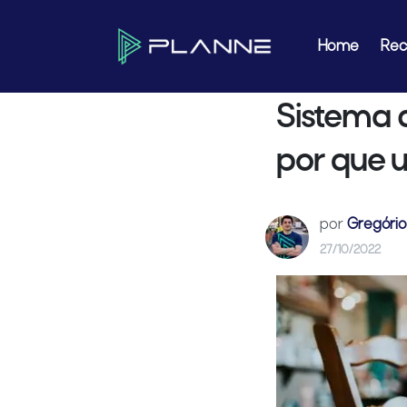
Home
Blog
Motor de Reservas
Sistema de reservas on-line para r
Home
Rec
Sistema d
por que 
por
Gregório
27/10/2022