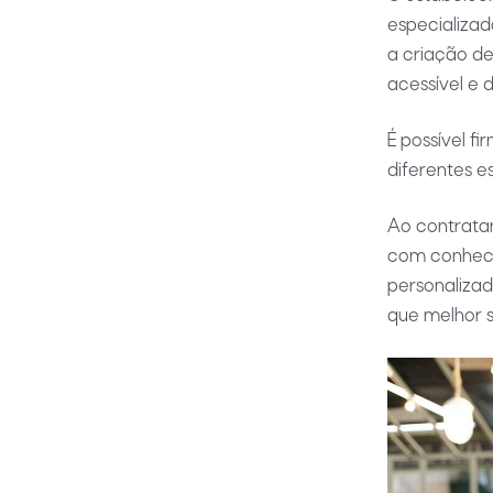
especializad
a criação de
acessível e d
É possível f
diferentes e
Ao contratar
com conheci
personaliza
que melhor 