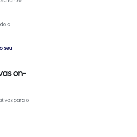
licitantes
ndo a
o seu
vas on-
ativos para o