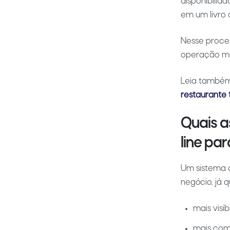
disponibilid
em um livro 
Nesse proces
operação mai
Leia també
restaurante
Quais a
line pa
Um sistema d
negócio, já 
mais visib
mais como