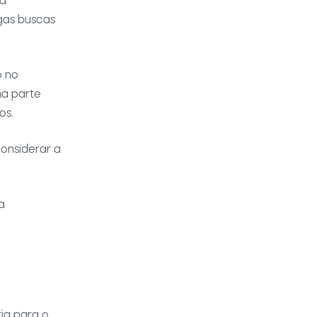
 a
gas buscas
o no
ma parte
os.
considerar a
a
ia para o