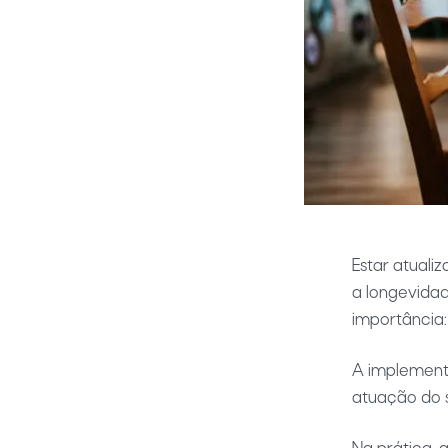
Estar atuali
a longevidad
importância
A implement
atuação do se