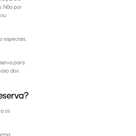
. Não por
 ou
 especiais,
serva para
caso dos
eserva?
ra os
orma