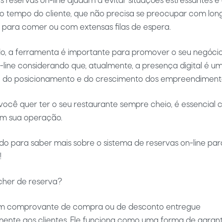
as reservas on-line ajudam a evitar situações estressantes e
o tempo do cliente, que não precisa se preocupar com lon
 para comer ou com extensas filas de espera.
do, a ferramenta é importante para promover o seu negóci
line considerando que, atualmente, a presença digital é u
 do posicionamento e do crescimento dos empreendiment
 você quer ter o seu restaurante sempre cheio, é essencial 
em sua operação.
do para saber mais sobre o sistema de reservas on-line par
!
cher de reserva?
m comprovante de compra ou de desconto entregue
ente aos clientes. Ele funciona como uma forma de garant