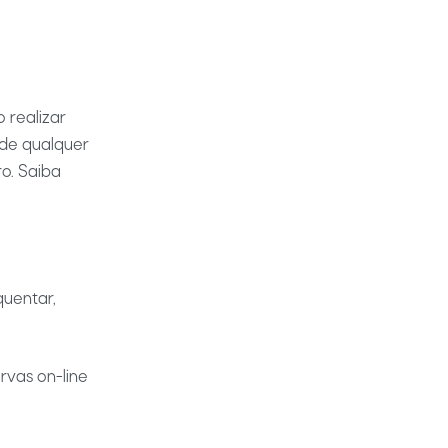
 realizar
 de qualquer
o. Saiba
quentar,
vas on-line