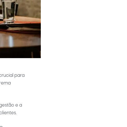
rucial para
trema
gestão e a
lientes.