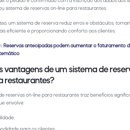
ade, o pedido é confirmado com a inscrição dos dados dos so
ou sistema de reservas on-line para restaurantes.
so, um sistema de reserva reduz erros e obstáculos, torna
s eficiente e proporcionando conforto aos clientes.
m:
Reservas antecipadas podem aumentar o faturamento d
 temático
s vantagens de um sistema de reser
ra restaurantes?
e reservas on-line para restaurante traz benefícios signific
que envolve:
ilidade;
didade para os clientes;