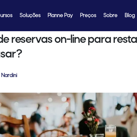
estaurantes: por que usar?
ursos
Soluções
Planne Pay
Preços
Sobre
Blog
e reservas on-line para resta
usar?
 Nardini