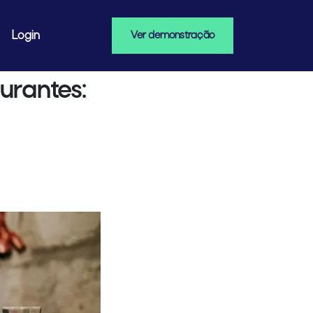
Login
Ver demonstração
urantes: